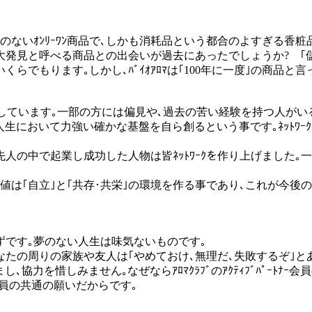
ないｵﾝﾘｰﾜﾝ商品で､しかも消耗品という都合のよすぎる香粧品
の大発見と呼べる商品との出会いが過去にあったでしょうか? ｢
くらでもります｡しかし､ﾊﾞｲｵｱﾛﾏは｢100年に一度｣の商
を展開しています｡一部の方には偏見や､過去の苦い経験を持つ人がい
､人生において力強い確かな基盤を自ら創るという事です｡ﾈｯﾄﾜｰ
す｡先人の中で起業し成功した人物は皆ﾈｯﾄﾜｰｸを作り上げました
う事の価値は｢自立｣と｢共存･共栄｣の環境を作る事であり､これ
はずです｡夢のない人生は味気ないものです｡
の周りの家族や友人は｢やめておけ､無理だ､失敗するぞ｣とあな
､協力を惜しみません｡なぜならｱﾛﾏｸﾗﾌﾞのｱｸﾃｨﾌﾞﾊﾟｰﾄ
会員の共通の願いだからです｡