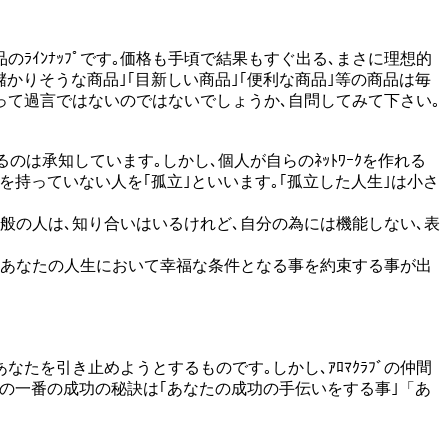
のﾗｲﾝﾅｯﾌﾟです｡価格も手頃で結果もすぐ出る､まさに理想的
儲かりそうな商品｣｢目新しい商品｣｢便利な商品｣等の商品は毎
品と言って過言ではないのではないでしょうか､自問してみて下さい｡
るのは承知しています｡しかし､個人が自らのﾈｯﾄﾜｰｸを作れる
ｸを持っていない人を｢孤立｣といいます｡｢孤立した人生｣は小さ
｡一般の人は､知り合いはいるけれど､自分の為には機能しない､表
が今後のあなたの人生において幸福な条件となる事を約束する事が出
たを引き止めようとするものです｡しかし､ｱﾛﾏｸﾗﾌﾞの仲間
ﾅｰ会員の一番の成功の秘訣は｢あなたの成功の手伝いをする事｣「あ