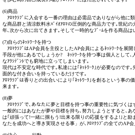
(6)商品
ｱﾛﾏｸﾗﾌﾞに入会する一番の理由は必需品でありながら他に類の
な商品群と清涼飲料水ﾊﾞｲｵｱﾛﾏの圧倒的な商品力です｡世紀
年､次から次に出てきます｡そして一時的なﾌﾞｰﾑを作る商品はい
(7)自らのﾈｯﾄﾜｰｸを持つ
ｱﾛﾏｸﾗﾌﾞはAP会員を主役としたAP会員によるﾈｯﾄﾜｰｸ
手段が他にあるでしょうか? ﾈｯﾄﾜｰｸを持つ事は個人として
なｱｸｼﾃﾞﾝﾄでも窮地に立ってしまいます｡
現代は不安定な時代です｡私達には｢ﾈｯﾄﾜｰｸ｣が必要なので
面的な付き合いを持っているだけです｡
ｱﾛﾏｸﾗﾌﾞは香りとの出合いにより｢ﾈｯﾄﾜｰｸ｣を創るとい
来ます｡
(8)夢
ｱﾛﾏｸﾗﾌﾞで､あなたに夢と目標を持つ事の重要性に気づく
一般的にはあなたが夢や目標を持ち､努力しようとすると､あなた
は｢頑張って!一緒に掴もう!出来る限りの応援をするよ!｣と励まし
なたを成功へと導き実現させる事」が､ｱﾛﾏｸﾗﾌﾞの全てのAP