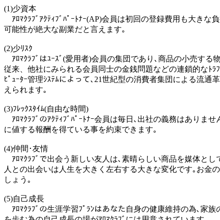
(1)少資本
ｱﾛﾏｸﾗﾌﾞｱｸﾃｨﾌﾞﾊﾟｰﾄﾅｰ(AP)会員は初回の登録費
可能性が絶大な副業だと言えます｡
(2)少ﾘｽｸ
ｱﾛﾏｸﾗﾌﾞはﾕｰｽﾞ(愛用者)会員の集団であり､商品の小売す
従来、他社にみられる会員同士の金銭問題などの連鎖的なﾄﾗﾌ
ﾋﾟｭｰﾀｰ管理ｼｽﾃﾑによって､21世紀型の消費者集団による
えられます｡
(3)ﾌﾚｯｸｽﾀｲﾑ(自由な時間)
ｱﾛﾏｸﾗﾌﾞのｱｸﾃｨﾌﾞﾊﾟｰﾄﾅｰ会員は毎日､出社の義務は
に値する報酬を得ている事を約束できます｡
(4)仲間･友情
ｱﾛﾏｸﾗﾌﾞで出会う新しい友人は､素晴らしい商品を媒体と
人との出会いは人生を大きく左右する大きな変化です｡お金のや
しょう｡
(5)自己成長
ｱﾛﾏｸﾗﾌﾞの生涯学習ﾌﾟﾗﾝはあなた自身の健康維持の為､
を歩む為の自己成長の場がｱﾛﾏｸﾗﾌﾞには用意されています｡