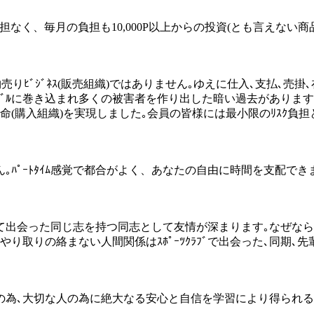
用も大きな負担なく、毎月の負担も10,000P以上からの投資(とも言
る物売りﾋﾞｼﾞﾈｽ(販売組織)ではありません｡ゆえに仕入､支払､売
ﾞﾙに巻き込まれ多くの被害者を作り出した暗い過去があります
流通革命(購入組織)を実現しました｡会員の皆様には最小限のﾘｽｸ
ありません｡ﾊﾟｰﾄﾀｲﾑ感覚で都合がよく、あなたの自由に時間を支
して出会った同じ志を持つ同志として友情が深まります｡なぜな
り取りの絡まない人間関係はｽﾎﾟｰﾂｸﾗﾌﾞで出会った､同期､
家族の為､大切な人の為に絶大なる安心と自信を学習により得られ