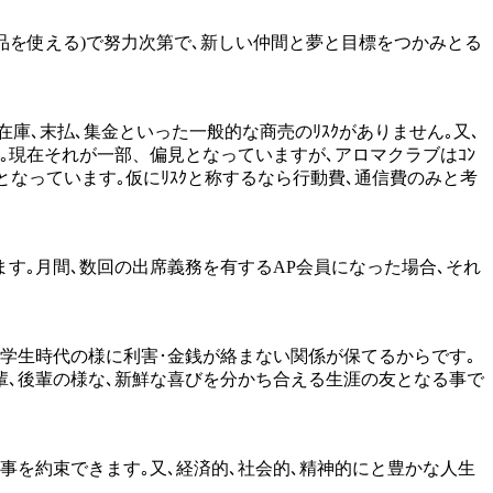
えない商品を使える)で努力次第で､新しい仲間と夢と目標をつかみとる
掛､在庫､末払､集金といった一般的な商売のﾘｽｸがありません｡又､
｡現在それが一部、偏見となっていますが､アロマクラブはｺﾝ
負担となっています｡仮にﾘｽｸと称するなら行動費､通信費のみと考
配できます｡月間､数回の出席義務を有するAP会員になった場合､それ
ら学生時代の様に利害･金銭が絡まない関係が保てるからです｡
先輩､後輩の様な､新鮮な喜びを分かち合える生涯の友となる事で
る事を約束できます｡又､経済的､社会的､精神的にと豊かな人生