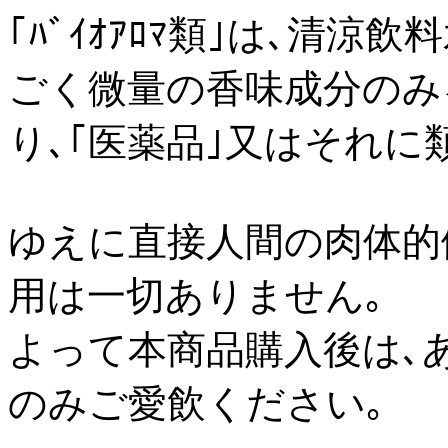
｢ﾊﾞｲｵｱﾛﾏ類｣は､清
ごく微量の香味成分のみ
り､｢医薬品｣又はそれ
ゆえに直接人間の肉体的
用は一切ありません｡
よって本商品購入後は､
のみご愛飲ください｡